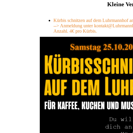
Kleine Ve
Kürbis schnitzen auf dem Luhrmannhof a
--> Anmeldung unter kontakt@Luhrmannh
Anzahl. 4€ pro Kürbis.