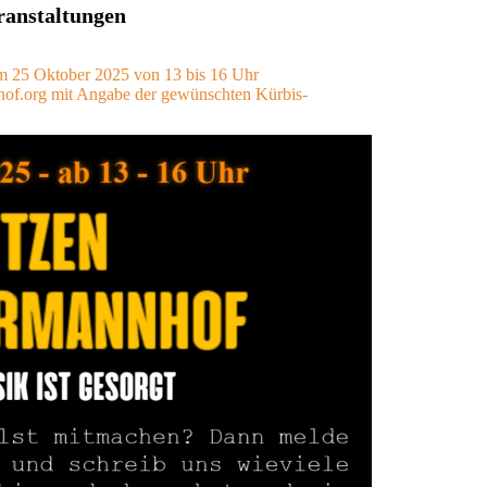
ranstaltungen
m 25 Oktober 2025 von 13 bis 16 Uhr
of.org mit Angabe der gewünschten Kürbis-