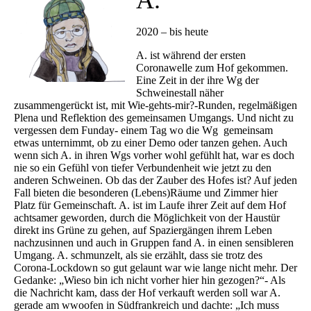
A.
2020 – bis heute
A. ist während der ersten
Coronawelle zum Hof gekommen.
Eine Zeit in der ihre Wg der
Schweinestall näher
zusammengerückt ist, mit Wie-gehts-mir?-Runden, regelmäßigen
Plena und Reflektion des gemeinsamen Umgangs. Und nicht zu
vergessen dem Funday- einem Tag wo die Wg gemeinsam
etwas unternimmt, ob zu einer Demo oder tanzen gehen. Auch
wenn sich A. in ihren Wgs vorher wohl gefühlt hat, war es doch
nie so ein Gefühl von tiefer Verbundenheit wie jetzt zu den
anderen Schweinen. Ob das der Zauber des Hofes ist? Auf jeden
Fall bieten die besonderen (Lebens)Räume und Zimmer hier
Platz für Gemeinschaft. A. ist im Laufe ihrer Zeit auf dem Hof
achtsamer geworden, durch die Möglichkeit von der Haustür
direkt ins Grüne zu gehen, auf Spaziergängen ihrem Leben
nachzusinnen und auch in Gruppen fand A. in einen sensibleren
Umgang. A. schmunzelt, als sie erzählt, dass sie trotz des
Corona-Lockdown so gut gelaunt war wie lange nicht mehr. Der
Gedanke: „Wieso bin ich nicht vorher hier hin gezogen?“- Als
die Nachricht kam, dass der Hof verkauft werden soll war A.
gerade am wwoofen in Südfrankreich und dachte: „Ich muss