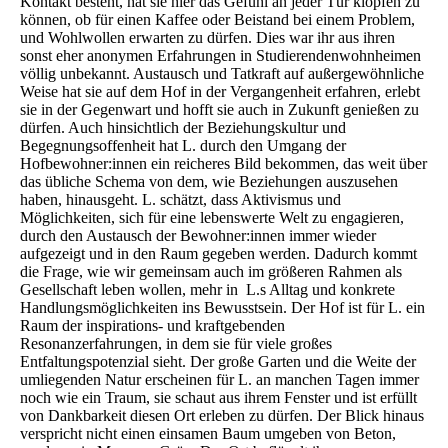
Kontakt besteht, hat sie hier das Gefühl an jeder Tür klopfen zu
können, ob für einen Kaffee oder Beistand bei einem Problem,
und Wohlwollen erwarten zu dürfen. Dies war ihr aus ihren
sonst eher anonymen Erfahrungen in Studierendenwohnheimen
völlig unbekannt. Austausch und Tatkraft auf außergewöhnliche
Weise hat sie auf dem Hof in der Vergangenheit erfahren, erlebt
sie in der Gegenwart und hofft sie auch in Zukunft genießen zu
dürfen. Auch hinsichtlich der Beziehungskultur und
Begegnungsoffenheit hat L. durch den Umgang der
Hofbewohner:innen ein reicheres Bild bekommen, das weit über
das übliche Schema von dem, wie Beziehungen auszusehen
haben, hinausgeht. L. schätzt, dass Aktivismus und
Möglichkeiten, sich für eine lebenswerte Welt zu engagieren,
durch den Austausch der Bewohner:innen immer wieder
aufgezeigt und in den Raum gegeben werden. Dadurch kommt
die Frage, wie wir gemeinsam auch im größeren Rahmen als
Gesellschaft leben wollen, mehr in L.s Alltag und konkrete
Handlungsmöglichkeiten ins Bewusstsein. Der Hof ist für L. ein
Raum der inspirations- und kraftgebenden
Resonanzerfahrungen, in dem sie für viele großes
Entfaltungspotenzial sieht. Der große Garten und die Weite der
umliegenden Natur erscheinen für L. an manchen Tagen immer
noch wie ein Traum, sie schaut aus ihrem Fenster und ist erfüllt
von Dankbarkeit diesen Ort erleben zu dürfen. Der Blick hinaus
verspricht nicht einen einsamen Baum umgeben von Beton,