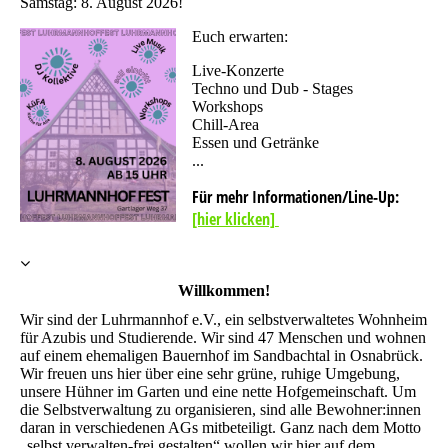
Samstag: 8. August 2026!
Euch erwarten:
Live-Konzerte
Techno und Dub - Stages
Workshops
Chill-Area
Essen und Getränke
...
Für mehr Informationen/Line-Up:
[hier klicken]
Willkommen!
Wir sind der Luhrmannhof e.V., ein selbstverwaltetes Wohnheim
für Azubis und Studierende. Wir sind 47 Menschen und wohnen
auf einem ehemaligen Bauernhof im Sandbachtal in Osnabrück.
Wir freuen uns hier über eine sehr grüne, ruhige Umgebung,
unsere Hühner im Garten und eine nette Hofgemeinschaft. Um
die Selbstverwaltung zu organisieren, sind alle Bewohner:innen
daran in verschiedenen AGs mitbeteiligt. Ganz nach dem Motto
„selbst verwalten-frei gestalten“ wollen wir hier auf dem