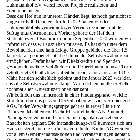
Luhrmannhof e.V. verschiedene Projekte realisieren und
Freiräume bieten.
Dass der Hof nun in unseren Händen liegt, ist noch gar nicht so
lange der Fall. Denn erst im Juli 2023 haben wir den
Luhrmannhof als gemeinnütziger Verein zusammen mit der
Stiftug trias übernommen. Vorher gehörte der Hof dem
Studentenwerk Osnabrück und im September 2020 wurden wir
informiert, dass wir ausziehen müssten. Es hat sich unter dem
Bewohnenden eine hartnäckige Gruppe gebildet, die über 1,5
Jahre daran gearbeitet hat, die Utopie der Selbstverwaltung zu
ermöglichen. Dafür haben wir Direktkredite und Spenden
gesammelt, weitere Verbündete und Expert:innen in unser Team
geholt, viel Öffentlichkeitsarbeit betrieben, und, und, und! Die
Mühe hat sich schließlich gelohnt und im Januar 2023 war klar,
dass die Selbstverwaltung klappt. Wir möchten an dieser Stelle
nochmal allen Unterstützer:innen danken!
Wir befinden uns immernoch in einer Findungsphase, welche
Strukturen für uns passen. Derzeit haben wir vier verschiedene
AGs. In der Verwaltungsgruppe geht es in erster Linie um
Finanzen, Mietthemen, Rechtliches und in der AB Bau und
Planung werden anhand eines Sanierungsplans anstehende
Bauarbeiten geplant. Die Instandhaltungs-AG kümmert sich um
Hausmeisterei und die Grünanlagen. In der Kultur AG werden
vor allem Gemeinschaftsaktionen und Veranstaltungen geplant.
Seit unserer Selbstverwaltung ist so auch schon einiges passiert: