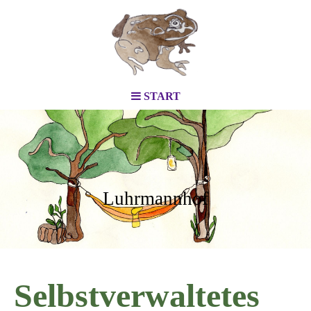
START
Luhrmannhof
Selbstverwaltetes